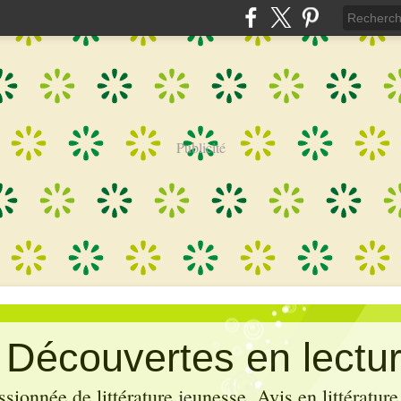
Publicité
: Découvertes en lectu
sionnée de littérature jeunesse. Avis en littérature