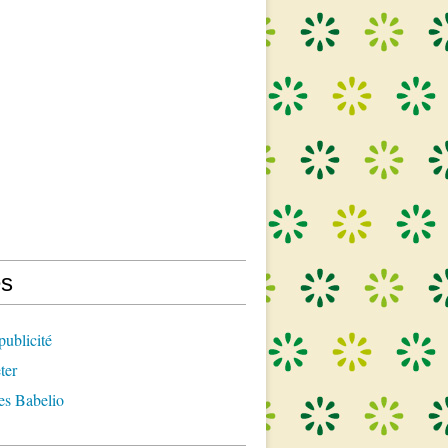
s
publicité
ter
es Babelio