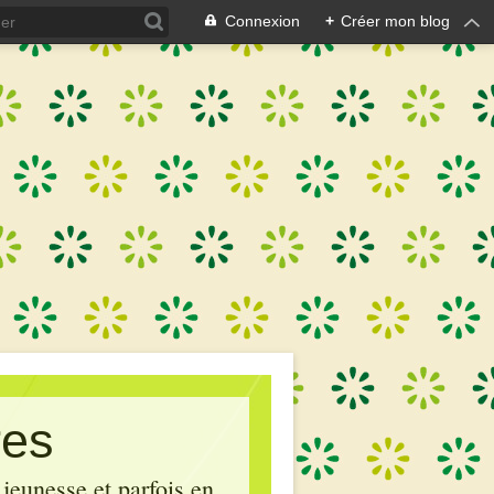
Connexion
+
Créer mon blog
res
 jeunesse et parfois en