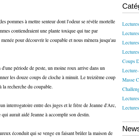
Caté
des pommes à mettre senteur dont l'odeur se révèle mortelle
Lecture
mmes contiendraient une plante toxique qui tue par
Lecture
est menée pour découvrir le coupable et nous mènera jusqu'au
Lecture
Lecture
Coups D
in d'une période de peste, un moine roux arrive dans un
Lecture
t sonner les douze coups de cloche à minuit. Le treizième coup
Masse Cr
 à la recherche du coupable.
Challen
Lecture
un interrogatoire entre des juges et le frère de Jeanne d'Arc,
Lecture
e qui aurait aidé Jeanne à accomplir son destin.
News
ureux éconduit qui se venge en faisant brûler la maison de