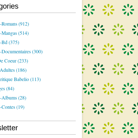
gories
s-Romans
(912)
s-Mangas
(514)
s-Bd
(375)
s-Documentaires
(300)
e Coeur
(233)
-Adultes
(186)
itique Babelio
(113)
ges
(84)
s-Albums
(28)
s-Contes
(19)
letter