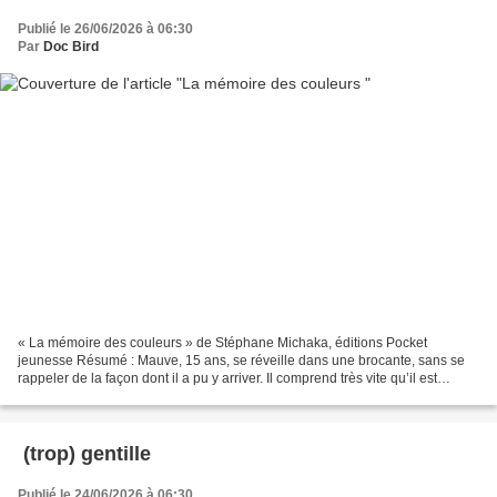
Publié le 26/06/2026 à 06:30
Par
Doc Bird
« La mémoire des couleurs » de Stéphane Michaka, éditions Pocket
jeunesse Résumé : Mauve, 15 ans, se réveille dans une brocante, sans se
rappeler de la façon dont il a pu y arriver. Il comprend très vite qu’il est
capable d’entendre les pensées des gens,...
(trop) gentille
Publié le 24/06/2026 à 06:30