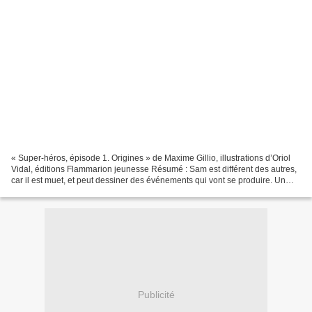
« Super-héros, épisode 1. Origines » de Maxime Gillio, illustrations d’Oriol
Vidal, éditions Flammarion jeunesse Résumé : Sam est différent des autres,
car il est muet, et peut dessiner des événements qui vont se produire. Un
jour, il se fait aborder...
Publicité