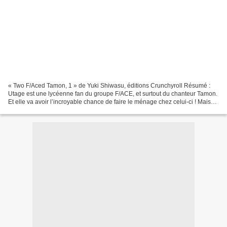
« Two F/Aced Tamon, 1 » de Yuki Shiwasu, éditions Crunchyroll Résumé :
Utage est une lycéenne fan du groupe F/ACE, et surtout du chanteur Tamon.
Et elle va avoir l’incroyable chance de faire le ménage chez celui-ci ! Mais
Tamon est bien loin de l’image...