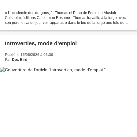
« L’académie des dragons, 1. Thomas et Peau de Fer », de Alastair
Chisholm, éditions Casterman Résumé : Thomas travaille à la forge avec
son père, et va un jour voir apparaître dans le feu de la forge une tête de
dragon. Il va alors découvrir qu’il a...
Introverties, mode d’emploi
Publié le 15/06/2026 à 06:30
Par
Doc Bird