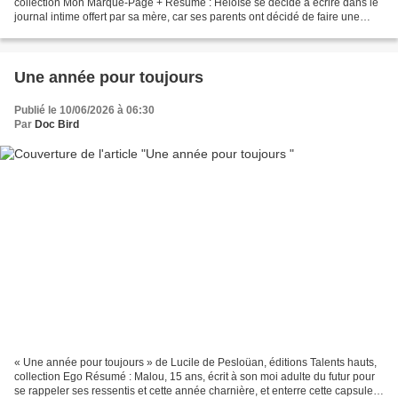
collection Mon Marque-Page + Résumé : Héloïse se décide à écrire dans le
journal intime offert par sa mère, car ses parents ont décidé de faire une
pause, et ça, elle ne l’accepte...
Une année pour toujours
Publié le 10/06/2026 à 06:30
Par
Doc Bird
« Une année pour toujours » de Lucile de Pesloüan, éditions Talents hauts,
collection Ego Résumé : Malou, 15 ans, écrit à son moi adulte du futur pour
se rappeler ses ressentis et cette année charnière, et enterre cette capsule