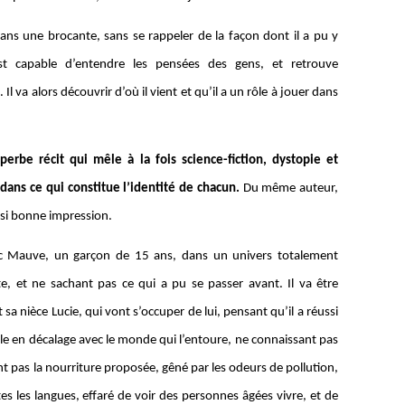
dans une brocante, sans se rappeler de la façon dont il a pu y
 est capable d’entendre les pensées des gens, et retrouve
l va alors découvrir d’où il vient et qu’il a un rôle à jouer dans
rbe récit qui mêle à la fois science-fiction, dystopie et
dans ce qui constitue l’identité de chacun.
Du même auteur,
ussi bonne impression.
vec Mauve, un garçon de 15 ans, dans un univers totalement
e, et ne sachant pas ce qui a pu se passer avant. Il va être
t sa nièce Lucie, qui vont s’occuper de lui, pensant qu’il a réussi
ble en décalage avec le monde qui l’entoure, ne connaissant pas
t pas la nourriture proposée, gêné par les odeurs de pollution,
s les langues, effaré de voir des personnes âgées vivre, et de