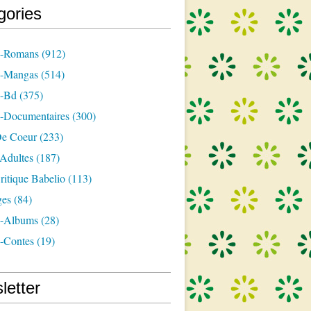
gories
s-Romans
(912)
s-Mangas
(514)
s-Bd
(375)
s-Documentaires
(300)
e Coeur
(233)
-Adultes
(187)
itique Babelio
(113)
ges
(84)
s-Albums
(28)
s-Contes
(19)
letter