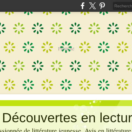
Publicité
: Découvertes en lectu
sionnée de littérature jeunesse. Avis en littérature