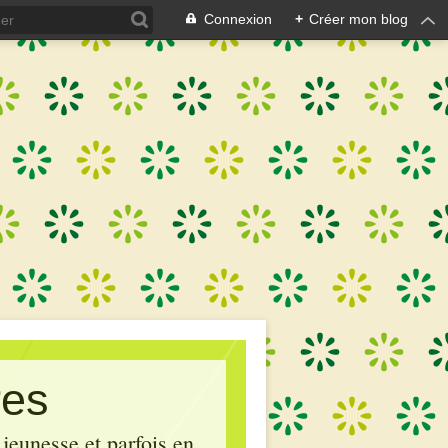
Connexion
+
Créer mon blog
res
 jeunesse et parfois en