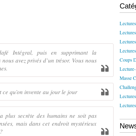
Caté
Lecture
Lecture
Lecture
Lecture
afé Intégral, puis en supprimant la
 nous avez privés d’un trésor. Vous nous
Coups D
mes.
Lecture
Masse Cr
Challen
st ce qu’on invente au jour le jour
Lecture
Lecture
la plus secrète des humains ne soit pas
nsées, mais dans cet endroit mystérieux
News
 ?