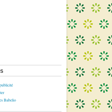
s
publicité
ter
es Babelio