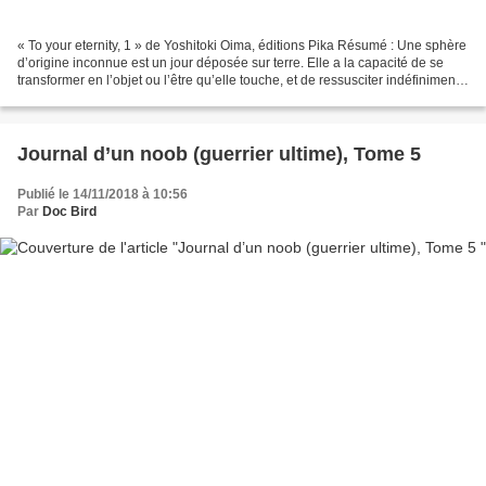
« To your eternity, 1 » de Yoshitoki Oima, éditions Pika Résumé : Une sphère
d’origine inconnue est un jour déposée sur terre. Elle a la capacité de se
transformer en l’objet ou l’être qu’elle touche, et de ressusciter indéfiniment.
D’abord pierre, elle...
Journal d’un noob (guerrier ultime), Tome 5
Publié le 14/11/2018 à 10:56
Par
Doc Bird