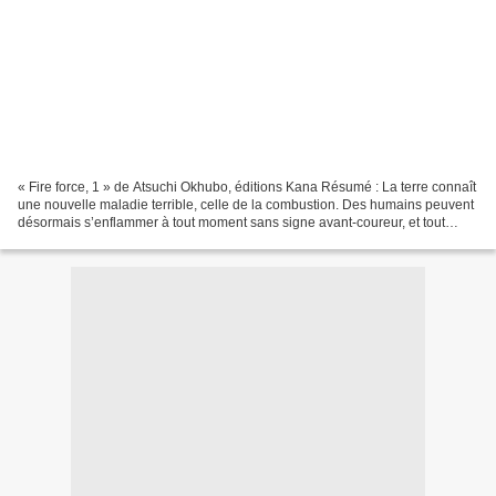
« Fire force, 1 » de Atsuchi Okhubo, éditions Kana Résumé : La terre connaît
une nouvelle maladie terrible, celle de la combustion. Des humains peuvent
désormais s’enflammer à tout moment sans signe avant-coureur, et tout
détruire autour d’eux par les...