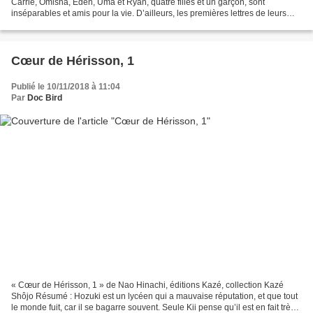
Carrie, Omisha, Eden, Uma et Ryan, quatre filles et un garçon, sont
inséparables et amis pour la vie. D’ailleurs, les premières lettres de leurs
prénoms réunies forment le mot cœur....
Cœur de Hérisson, 1
Publié le 10/11/2018 à 11:04
Par
Doc Bird
« Cœur de Hérisson, 1 » de Nao Hinachi, éditions Kazé, collection Kazé
Shôjo Résumé : Hozuki est un lycéen qui a mauvaise réputation, et que tout
le monde fuit, car il se bagarre souvent. Seule Kii pense qu’il est en fait très