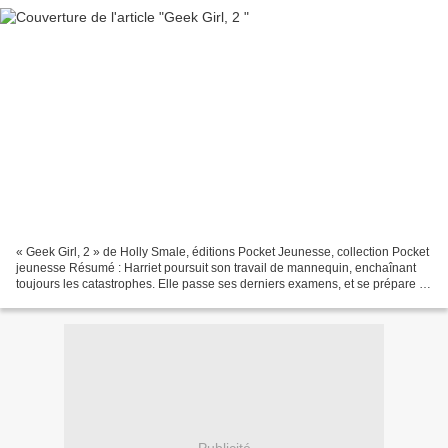
« Geek Girl, 2 » de Holly Smale, éditions Pocket Jeunesse, collection Pocket
jeunesse Résumé : Harriet poursuit son travail de mannequin, enchaînant
toujours les catastrophes. Elle passe ses derniers examens, et se prépare à
passer un super été avec Nat...