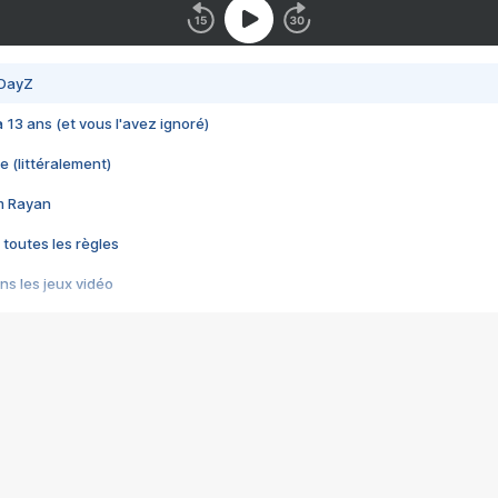
 DayZ
 a 13 ans (et vous l'avez ignoré)
e (littéralement)
im Rayan
 toutes les règles
s les jeux vidéo
us choquant de Rockstar ? - Le scandale BULLY
e plus moche de Steam
du RÊVE tourne au CAUCHEMAR
pendant 8 heures
it… à tort