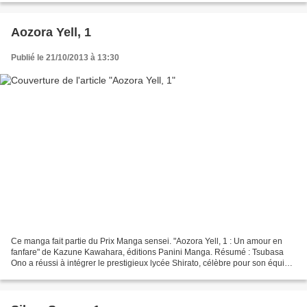
Aozora Yell, 1
Publié le 21/10/2013 à 13:30
Ce manga fait partie du Prix Manga sensei. "Aozora Yell, 1 : Un amour en
fanfare" de Kazune Kawahara, éditions Panini Manga. Résumé : Tsubasa
Ono a réussi à intégrer le prestigieux lycée Shirato, célèbre pour son équipe
de baseball et sa fanfare. Elle...