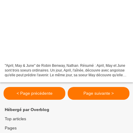
"April, May & June" de Robin Benway, Nathan. Résumé : April, May et June
sont trois soeurs ordinaires. Un jour, April, l'aînée, découvre avec angoisse
qu'elle peut prédire l'avenir. Le même jour, sa soeur May découvre qu'elle
peut devenir invisible, et...
< Page précédente
Page suivante >
Hébergé par Overblog
Top articles
Pages