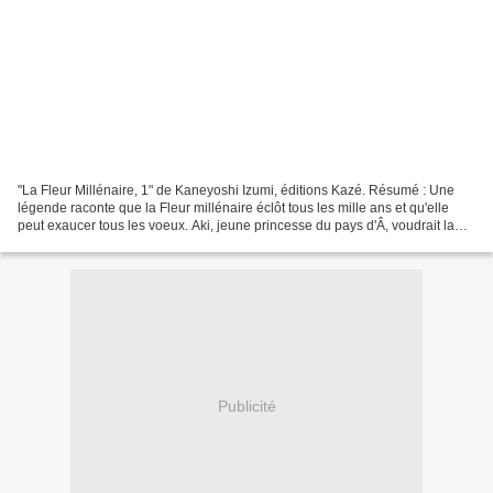
"La Fleur Millénaire, 1" de Kaneyoshi Izumi, éditions Kazé. Résumé : Une
légende raconte que la Fleur millénaire éclôt tous les mille ans et qu'elle
peut exaucer tous les voeux. Aki, jeune princesse du pays d'Â, voudrait la
trouver pour pouvoir guérir...
Publicité