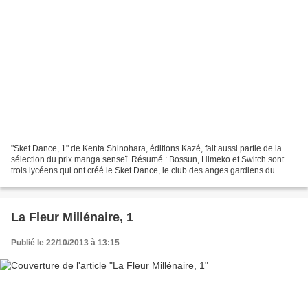
"Sket Dance, 1" de Kenta Shinohara, éditions Kazé, fait aussi partie de la
sélection du prix manga senseï. Résumé : Bossun, Himeko et Switch sont
trois lycéens qui ont créé le Sket Dance, le club des anges gardiens du
lycée. A chaque fois que quelqu'un...
La Fleur Millénaire, 1
Publié le 22/10/2013 à 13:15