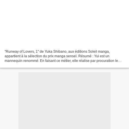
"Runway of Lovers, 1" de Yuka Shibano, aux éditions Soleil manga,
appartient à la sélection du prix manga senseï. Résumé : Yui est un
mannequin renommé. En faisant ce métier, elle réalise par procuration le
rêve de sa mère, qui a du arrêter le mannequinat...