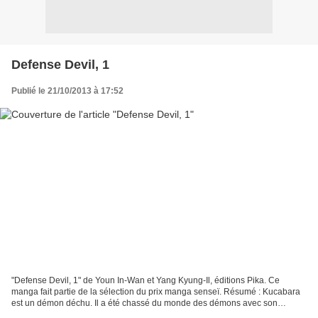
Defense Devil, 1
Publié le 21/10/2013 à 17:52
"Defense Devil, 1" de Youn In-Wan et Yang Kyung-Il, éditions Pika. Ce
manga fait partie de la sélection du prix manga senseï. Résumé : Kucabara
est un démon déchu. Il a été chassé du monde des démons avec son
serviteur Bichura car il était trop gentil....