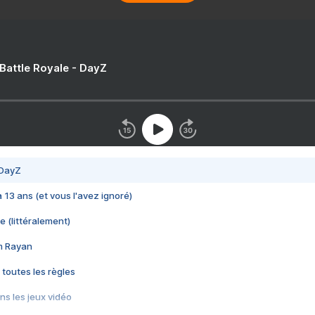
 Battle Royale - DayZ
 DayZ
 a 13 ans (et vous l'avez ignoré)
e (littéralement)
im Rayan
 toutes les règles
s les jeux vidéo