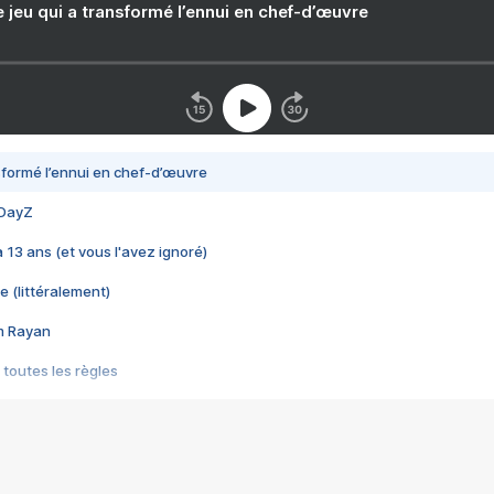
e jeu qui a transformé l’ennui en chef-d’œuvre
nsformé l’ennui en chef-d’œuvre
 DayZ
 a 13 ans (et vous l'avez ignoré)
e (littéralement)
im Rayan
 toutes les règles
s les jeux vidéo
us choquant de Rockstar ? - Le scandale BULLY
e plus moche de Steam