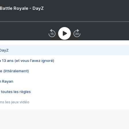
 Battle Royale - DayZ
 DayZ
 a 13 ans (et vous l'avez ignoré)
e (littéralement)
im Rayan
 toutes les règles
s les jeux vidéo
us choquant de Rockstar ? - Le scandale BULLY
e plus moche de Steam