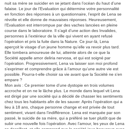
nuit sa mère se suicider en se jetant dans l’océan du haut d’une
falaise. Le jour de l’Evaluation qui détermine votre personnalité
en fonction des réponses à un questionnaire, l’esprit de Lena se
révolte et elle donne de mauvaises réponses. Heureusement,
l’Evaluation est interrompue par des vaches lancées en pleine
course dans le laboratoire. Il s’agit d’une action des Invalides,
personnes à l’extérieur de la ville qui vivent en ayant refusé
l’opération et pris la fuite dans la Nature. Ce jour-là, Lena
aperçoit le visage d’un jeune homme qu’elle va revoir plus tard.
Elle tombera amoureuse de lui, atteinte alors de ce que la
Société appelle amor deliria nervosa, et qui est soigné par
l’opération. Progressivement, Lena va laisser son moi profond
s’exprimer et comprendre grâce à l’amour qu’une autre vie est
possible. Pourra-t-elle choisir sa vie avant que la Société ne s’en
empare ?
Mon avis : Ce premier tome d’une dystopie en trois volumes
accroche et on ne le lâche plus. Le monde dans lequel vit Lena
est dirigé par une société qui a décidé de chasser les sentiments
chez tous les habitants afin de les sauver. Après l’opération qui a
lieu à 18 ans, chaque personne change et est privée de tout
sentiment, vivant dans l’indifférence. Lena est marquée par son
passé, le suicide de sa mère, qui a préféré se tuer plutôt que de
subir une nouvelle fois l’opération. Avec l’amour, les yeux de Lena