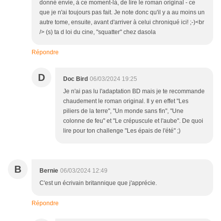
donné envie, à ce moment-là, de lire le roman original - ce
que je n'ai toujours pas fait. Je note donc qu'il y a au moins un
autre tome, ensuite, avant d'arriver à celui chroniqué ici! ;-)<br
/> (s) ta d loi du cine, "squatter" chez dasola
Répondre
D
Doc Bird
06/03/2024 19:25
Je n'ai pas lu l'adaptation BD mais je te recommande
chaudement le roman original. Il y en effet "Les
piliers de la terre", "Un monde sans fin", "Une
colonne de feu" et "Le crépuscule et l'aube". De quoi
lire pour ton challenge "Les épais de l'été" ;)
B
Bernie
06/03/2024 12:49
C'est un écrivain britannique que j'apprécie.
Répondre