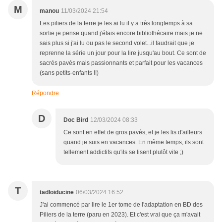
M
manou
11/03/2024 21:54
Les piliers de la terre je les ai lu il y a très longtemps à sa
sortie je pense quand j'étais encore bibliothécaire mais je ne
sais plus si j'ai lu ou pas le second volet...il faudrait que je
reprenne la série un jour pour la lire jusqu'au bout. Ce sont de
sacrés pavés mais passionnants et parfait pour les vacances
(sans petits-enfants !!)
Répondre
D
Doc Bird
12/03/2024 08:33
Ce sont en effet de gros pavés, et je les lis d'ailleurs
quand je suis en vacances. En même temps, ils sont
tellement addictifs qu'ils se lisent plutôt vite ;)
T
tadloiducine
06/03/2024 16:52
J'ai commencé par lire le 1er tome de l'adaptation en BD des
Piliers de la terre (paru en 2023). Et c'est vrai que ça m'avait