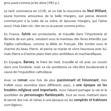
gros pavé comme je les aime (982 p.).
Le récit commence en 1558, et on fait la rencontre de
Ned Willard
,
jeune homme amoureux de la belle Margery, qui pense devenir
commerçant à la suite de sa mère, et épouser Margery, qui l’aime
aussi. Mais bien sûr, rien ne va se passer comme prévu.
En France,
Sylvie
est protestante, et travaille dans l’imprimerie et
librairie de son père, vendant sous le manteau des livres interdits par
l’église catholique, comme la Bible en français. Elle tombe sous le
charme du beau Pierre, et pense se marier et vivre heureuse avec lui,
mais Pierre a d’autres plans bien plus ambitieux et machiavéliques.
En Espagne,
Barney
, le frère de Ned, travaille et vit avec un cousin
dans une fonderie, mais sa vie quotienne va vite être bouleversée à
cause de l’Inquisition catholique.
Avec ce
roman
une fois de plus
passionnant et foisonnant
, Ken
Follett nous emmène dans différents pays, à
une époque où les
troubles religieux sont importants
, nous faisant partager la vie et le
quotidien de
personnages flamboyants
, tout en nous mettant dans
le secret des rois et reines à une époque où les
complots et trahisons
sont légions.