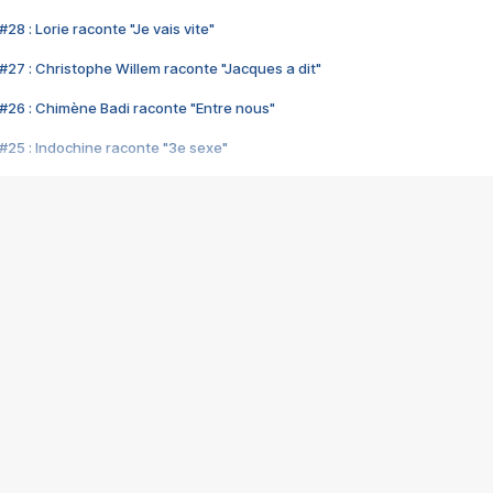
28 : Lorie raconte "Je vais vite"
#27 : Christophe Willem raconte "Jacques a dit"
#26 : Chimène Badi raconte "Entre nous"
#25 : Indochine raconte "3e sexe"
#24 : Zaho raconte "C'est chelou"
#23 : Patrick Bruel raconte "Au café des délices"
#22 : Kyo raconte "Le chemin"
#21 : Nolwenn Leroy raconte "Cassé"
#20 : Patrick Hernandez raconte "Born to be alive"
#19 : Lorie raconte "Près de moi"
#18 : Michael Jones raconte "A nos actes manqués" (avec Jean-Jacque
#17 : Khaled raconte "Aïcha"