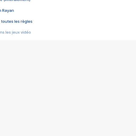
im Rayan
 toutes les règles
s les jeux vidéo
us choquant de Rockstar ? - Le scandale BULLY
e plus moche de Steam
du RÊVE tourne au CAUCHEMAR
pendant 8 heures
it… à tort
umiliés par un jeu vidéo
ire - Final Fantasy 8
ti un empire - Age of Empires
story DOFUS