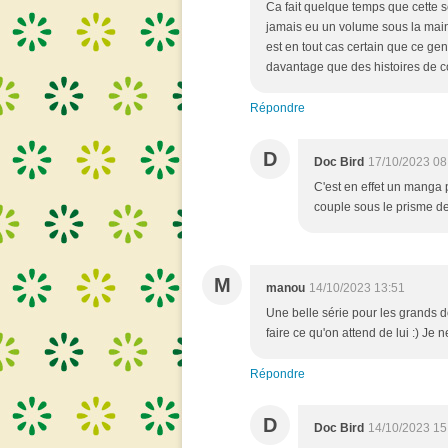
Ca fait quelque temps que cette sé
jamais eu un volume sous la main 
est en tout cas certain que ce ge
davantage que des histoires de col
Répondre
D
Doc Bird
17/10/2023 08
C'est en effet un manga 
couple sous le prisme d
M
manou
14/10/2023 13:51
Une belle série pour les grands d
faire ce qu'on attend de lui :) J
Répondre
D
Doc Bird
14/10/2023 15