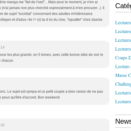
rie manga me "fait de l'oeil"... Mais pour le moment, je n'en ai
Caté
(n'ai jamais non plus cherché expressément à m'en procurer...). Il
nre de sujet "sociétal" concernant des adultes m'intéressera
lèges et d'ados.<br /> (s) ta d loi du cine, "squatter" chez dasola
Lecture
Lecture
Lecture
:14
Lecture
pour les plus grands, en 5 tomes, avec cette bonne idée de voir le
Coups D
e chacun.
Lecture
Masse Cr
Challen
onc. Le sujet est sympa et ce petit couple a bien raison de ne pas
Lecture
e ne peux qu'être d'accord. Bon weekend
Lecture
News
:30