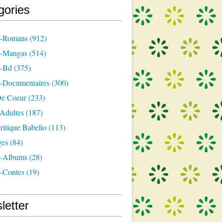
gories
s-Romans
(912)
s-Mangas
(514)
s-Bd
(375)
s-Documentaires
(300)
e Coeur
(233)
-Adultes
(187)
itique Babelio
(113)
ges
(84)
s-Albums
(28)
s-Contes
(19)
letter