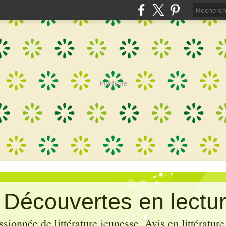
Publicité
: Découvertes en lectu
sionnée de littérature jeunesse. Avis en littérature