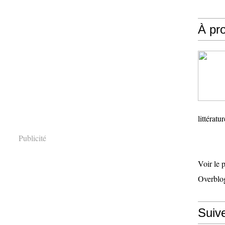
À pr
littératu
Publicité
Voir le 
Overblo
Suiv