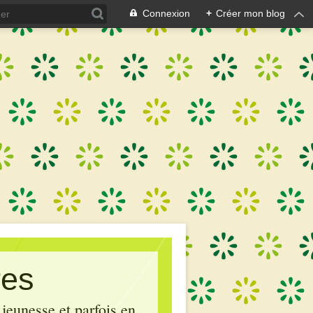
Connexion
+
Créer mon blog
res
 jeunesse et parfois en