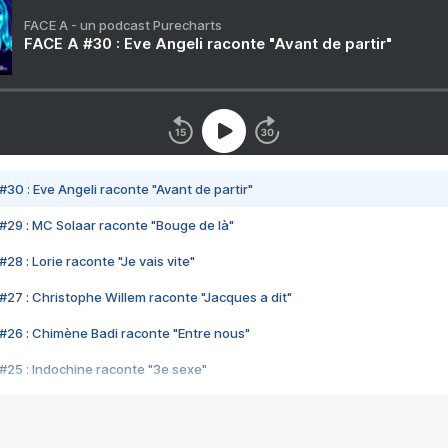
FACE A - un podcast Purecharts
FACE A #30 : Eve Angeli raconte "Avant de partir"
#30 : Eve Angeli raconte "Avant de partir"
#29 : MC Solaar raconte "Bouge de là"
28 : Lorie raconte "Je vais vite"
#27 : Christophe Willem raconte "Jacques a dit"
#26 : Chimène Badi raconte "Entre nous"
#25 : Indochine raconte "3e sexe"
#24 : Zaho raconte "C'est chelou"
#23 : Patrick Bruel raconte "Au café des délices"