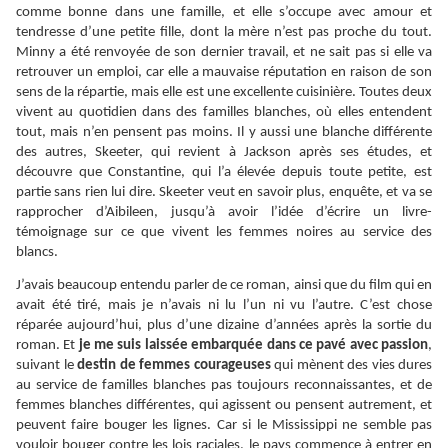
comme bonne dans une famille, et elle s’occupe avec amour et
tendresse d’une petite fille, dont la mère n’est pas proche du tout.
Minny a été renvoyée de son dernier travail, et ne sait pas si elle va
retrouver un emploi, car elle a mauvaise réputation en raison de son
sens de la répartie, mais elle est une excellente cuisinière. Toutes deux
vivent au quotidien dans des familles blanches, où elles entendent
tout, mais n’en pensent pas moins. Il y aussi une blanche différente
des autres, Skeeter, qui revient à Jackson après ses études, et
découvre que Constantine, qui l’a élevée depuis toute petite, est
partie sans rien lui dire. Skeeter veut en savoir plus, enquête, et va se
rapprocher d’Aibileen, jusqu’à avoir l’idée d’écrire un livre-
témoignage sur ce que vivent les femmes noires au service des
blancs.
J’avais beaucoup entendu parler de ce roman, ainsi que du film qui en
avait été tiré, mais je n’avais ni lu l’un ni vu l’autre. C’est chose
réparée aujourd’hui, plus d’une dizaine d’années après la sortie du
roman. Et
je me suis laissée embarquée dans ce pavé avec passion
,
suivant le
destin de femmes courageuses
qui mènent des vies dures
au service de familles blanches pas toujours reconnaissantes, et de
femmes blanches différentes, qui agissent ou pensent autrement, et
peuvent faire bouger les lignes.
Car si le Mississippi ne semble pas
vouloir bouger contre les lois raciales, le pays commence à entrer en