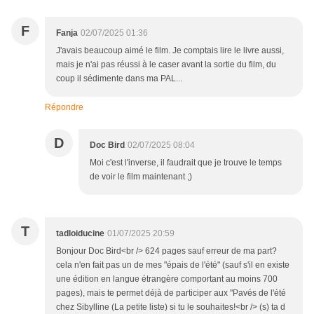
F
Fanja
02/07/2025 01:36
J'avais beaucoup aimé le film. Je comptais lire le livre aussi,
mais je n'ai pas réussi à le caser avant la sortie du film, du
coup il sédimente dans ma PAL...
Répondre
D
Doc Bird
02/07/2025 08:04
Moi c'est l'inverse, il faudrait que je trouve le temps
de voir le film maintenant ;)
T
tadloiducine
01/07/2025 20:59
Bonjour Doc Bird<br /> 624 pages sauf erreur de ma part?
cela n'en fait pas un de mes "épais de l'été" (sauf s'il en existe
une édition en langue étrangère comportant au moins 700
pages), mais te permet déjà de participer aux "Pavés de l'été
chez Sibylline (La petite liste) si tu le souhaites!<br /> (s) ta d