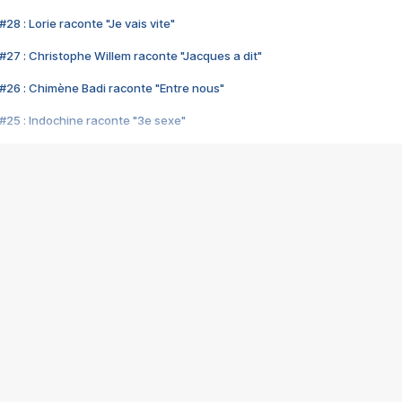
28 : Lorie raconte "Je vais vite"
#27 : Christophe Willem raconte "Jacques a dit"
#26 : Chimène Badi raconte "Entre nous"
#25 : Indochine raconte "3e sexe"
#24 : Zaho raconte "C'est chelou"
#23 : Patrick Bruel raconte "Au café des délices"
#22 : Kyo raconte "Le chemin"
#21 : Nolwenn Leroy raconte "Cassé"
#20 : Patrick Hernandez raconte "Born to be alive"
#19 : Lorie raconte "Près de moi"
#18 : Michael Jones raconte "A nos actes manqués" (avec Jean-Jacque
#17 : Khaled raconte "Aïcha"