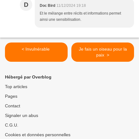
D
Doc Bird
11/12/2024 19:18
Et le mélange entre récits et informations permet
ainsi une sensibilisation.
< Invulnérable
Je fais un oiseau pour la
paix >
Hébergé par Overblog
Top articles
Pages
Contact
Signaler un abus
C.G.U.
Cookies et données personnelles