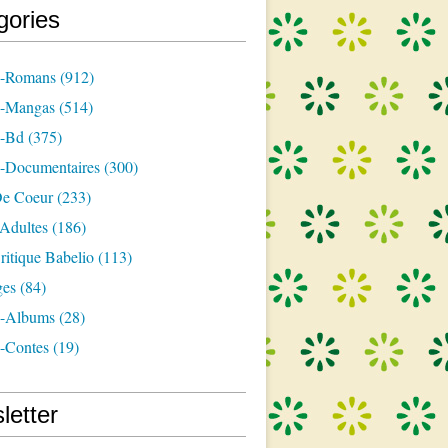
gories
s-Romans
(912)
s-Mangas
(514)
s-Bd
(375)
s-Documentaires
(300)
e Coeur
(233)
-Adultes
(186)
itique Babelio
(113)
ges
(84)
s-Albums
(28)
s-Contes
(19)
letter