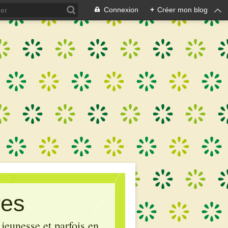
Connexion
+
Créer mon blog
res
 jeunesse et parfois en