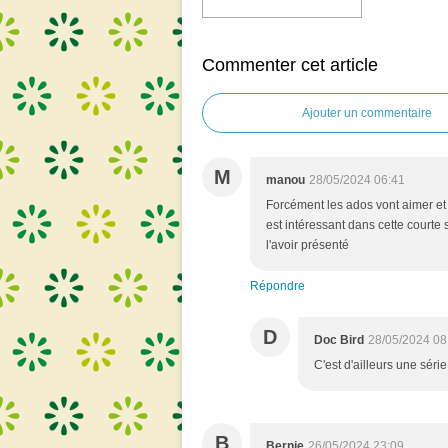
Commenter cet article
Ajouter un commentaire
M
manou
28/05/2024 06:41
Forcément les ados vont aimer et s'
est intéressant dans cette courte s
l'avoir présenté
Répondre
D
Doc Bird
28/05/2024 08
C'est d'ailleurs une série
B
Bernie
26/05/2024 23:09