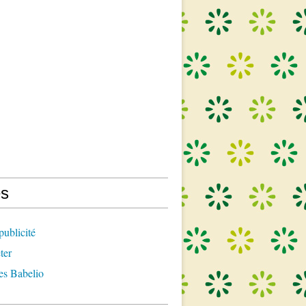
s
publicité
ter
es Babelio