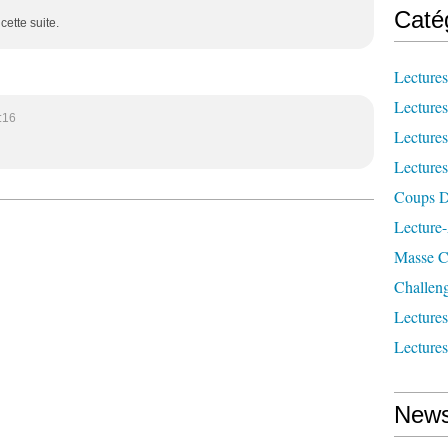
Caté
cette suite.
Lecture
Lecture
:16
Lecture
Lecture
Coups D
Lecture
Masse Cr
Challen
Lecture
Lecture
News