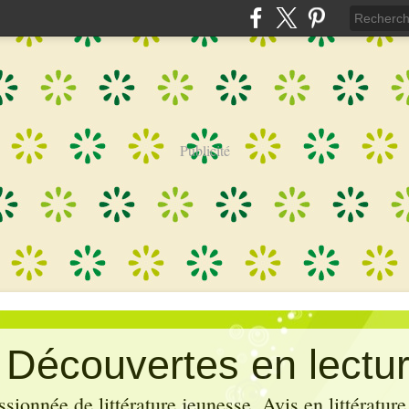
Publicité
: Découvertes en lectu
sionnée de littérature jeunesse. Avis en littérature