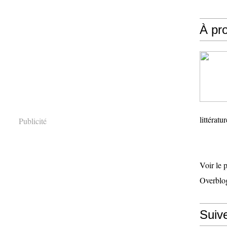
À pr
littératu
Publicité
Voir le 
Overblo
Suiv