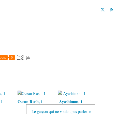
post
0
 1
Ocean Rush, 1
Ayashimon, 1
Le garçon qui ne voulait pas parler