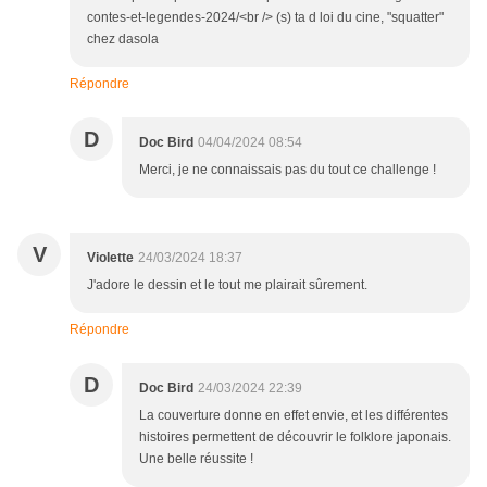
contes-et-legendes-2024/<br /> (s) ta d loi du cine, "squatter"
chez dasola
Répondre
D
Doc Bird
04/04/2024 08:54
Merci, je ne connaissais pas du tout ce challenge !
V
Violette
24/03/2024 18:37
J'adore le dessin et le tout me plairait sûrement.
Répondre
D
Doc Bird
24/03/2024 22:39
La couverture donne en effet envie, et les différentes
histoires permettent de découvrir le folklore japonais.
Une belle réussite !