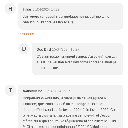
H
Hilde
15/04/2024 14:29
J'ai repéré ce recueil il y a quelques temps et il me tente
beaucoup. J'adore les tanukis. :)
Répondre
D
Doc Bird
15/04/2024 18:27
C'est un recueil vraiment sympa. J'ai vu qu'il existait
aussi une version avec des contes coréens, mais je
ne l'ai pas lue.
T
tadloiducine
03/04/2024 19:15
Bonjour<br /> Pour info, je viens juste de voir (grâce à
PatiVore) que Bidib a lancé un challenge "Contes et
légendes" qui court de fin février 2024 à fin février 2025. Ce
billet y aurait tout à fait sa place me semble-t-il, et c'est un
thème sur lequel on trouve régulièrement des billets ici... <br
/> Cf https://mapetitemediatheque.fr/2024/02/challenge-