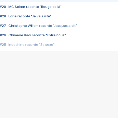
#29 : MC Solaar raconte "Bouge de là"
28 : Lorie raconte "Je vais vite"
#27 : Christophe Willem raconte "Jacques a dit"
#26 : Chimène Badi raconte "Entre nous"
#25 : Indochine raconte "3e sexe"
#24 : Zaho raconte "C'est chelou"
#23 : Patrick Bruel raconte "Au café des délices"
#22 : Kyo raconte "Le chemin"
#21 : Nolwenn Leroy raconte "Cassé"
#20 : Patrick Hernandez raconte "Born to be alive"
#19 : Lorie raconte "Près de moi"
#18 : Michael Jones raconte "A nos actes manqués" (avec Jean-Jacque