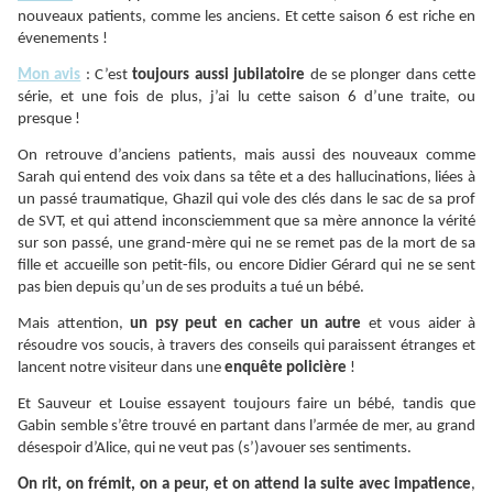
nouveaux patients, comme les anciens. Et cette saison 6 est riche en
évenements !
Mon avis
: C’est
toujours aussi jubilatoire
de se plonger dans cette
série, et une fois de plus, j’ai lu cette saison 6 d’une traite, ou
presque !
On retrouve d’anciens patients, mais aussi des nouveaux comme
Sarah qui entend des voix dans sa tête et a des hallucinations, liées à
un passé traumatique, Ghazil qui vole des clés dans le sac de sa prof
de SVT, et qui attend inconsciemment que sa mère annonce la vérité
sur son passé, une grand-mère qui ne se remet pas de la mort de sa
fille et accueille son petit-fils, ou encore Didier Gérard qui ne se sent
pas bien depuis qu’un de ses produits a tué un bébé.
Mais attention,
un psy peut en cacher un autre
et vous aider à
résoudre vos soucis, à travers des conseils qui paraissent étranges et
lancent notre visiteur dans une
enquête policière
!
Et Sauveur et Louise essayent toujours faire un bébé, tandis que
Gabin semble s’être trouvé en partant dans l’armée de mer, au grand
désespoir d’Alice, qui ne veut pas (s’)avouer ses sentiments.
On rit, on frémit, on a peur, et on attend la suite avec impatience
,