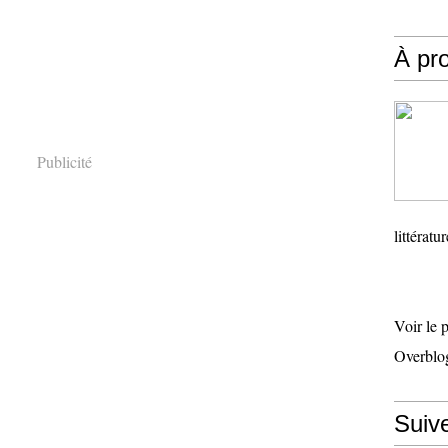
À pr
Publicité
littératu
Voir le 
Overblo
Suiv