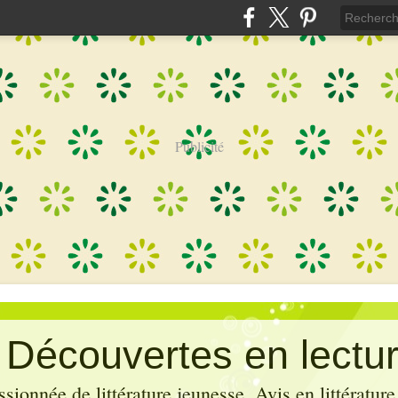
Publicité
: Découvertes en lectu
sionnée de littérature jeunesse. Avis en littérature