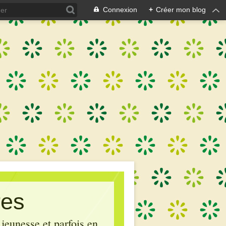
Connexion
+
Créer mon blog
res
 jeunesse et parfois en