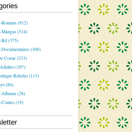
gories
s-Romans
(912)
s-Mangas
(514)
s-Bd
(375)
s-Documentaires
(300)
e Coeur
(233)
-Adultes
(187)
itique Babelio
(113)
ges
(84)
s-Albums
(28)
s-Contes
(19)
letter