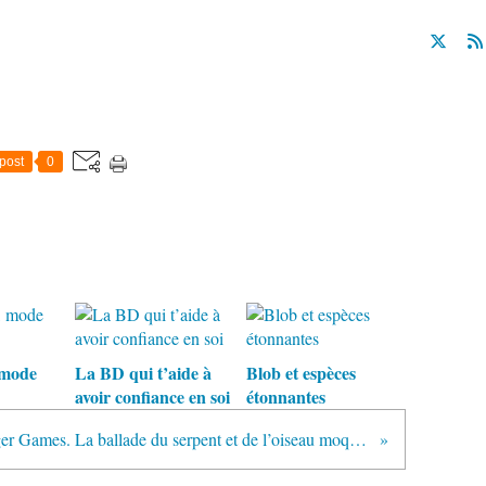
post
0
 mode
La BD qui t’aide à
Blob et espèces
avoir confiance en soi
étonnantes
Hunger Games. La ballade du serpent et de l’oiseau moqueur