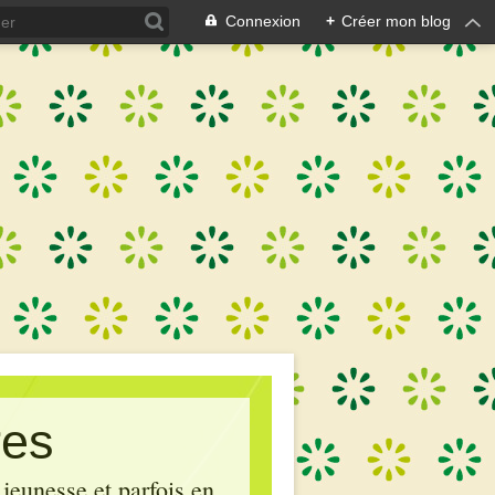
Connexion
+
Créer mon blog
res
 jeunesse et parfois en