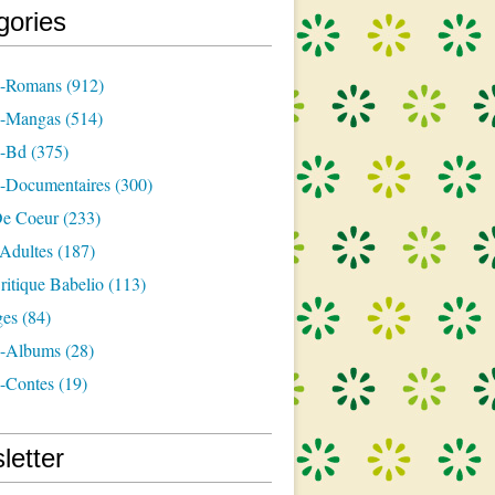
gories
s-Romans
(912)
s-Mangas
(514)
s-Bd
(375)
s-Documentaires
(300)
e Coeur
(233)
-Adultes
(187)
itique Babelio
(113)
ges
(84)
s-Albums
(28)
s-Contes
(19)
letter