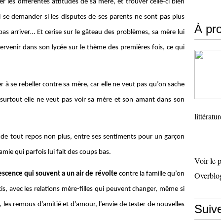
r les différentes attitudes de sa mère, et
trouver celle-ci bien
si se demander si les disputes de ses parents ne sont pas plus
À pr
pas arriver… Et cerise sur le gâteau des problèmes, sa mère lui
rvenir dans son lycée sur le thème des premières fois, ce qui
à se rebeller contre sa mère, car elle ne veut pas qu’on sache
t surtout elle ne veut pas voir sa mère et son amant dans son
littératu
s de tout repos non plus, entre ses sentiments pour un garçon
 amie qui parfois lui fait des coups bas.
Voir le 
escence qui souvent a un air de révolte
contre la famille qu’on
Overblo
cis, avec les relations mère-filles qui peuvent changer, même si
, les remous d’amitié et d’amour, l’envie de tester de nouvelles
Suiv