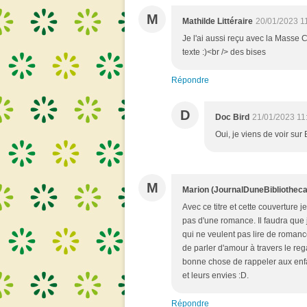
M
Mathilde Littéraire
20/01/2023 1
Je l'ai aussi reçu avec la Masse C
texte :)<br /> des bises
Répondre
D
Doc Bird
21/01/2023 11
Oui, je viens de voir sur 
M
Marion (JournalDuneBibliotheca
Avec ce titre et cette couverture j
pas d'une romance. Il faudra que j
qui ne veulent pas lire de romance.
de parler d'amour à travers le rega
bonne chose de rappeler aux enfa
et leurs envies :D.
Répondre