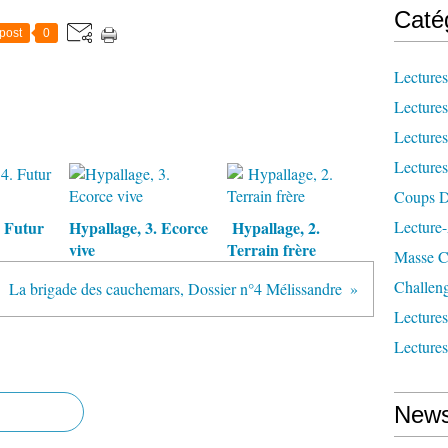
Caté
post
0
Lecture
Lecture
Lecture
Lecture
Coups D
. Futur
Hypallage, 3. Ecorce
Hypallage, 2.
Lecture
vive
Terrain frère
Masse Cr
Challen
La brigade des cauchemars, Dossier n°4 Mélissandre
Lecture
Lecture
News