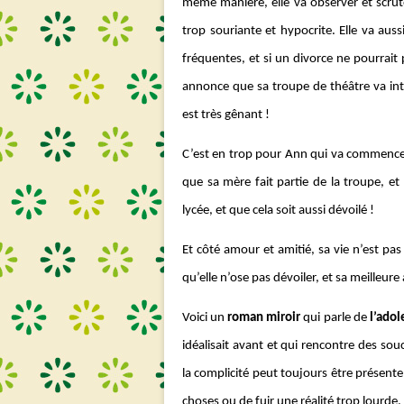
même manière, elle va observer et scrute
trop souriante et hypocrite. Elle va aus
fréquentes, et si un divorce ne pourrait 
annonce que sa troupe de théâtre va inte
est très gênant !
C’est en trop pour Ann qui va commencer 
que sa mère fait partie de la troupe, e
lycée, et que cela soit aussi dévoilé !
Et côté amour et amitié, sa vie n’est pa
qu’elle n’ose pas dévoiler, et sa meilleure
Voici un
roman miroir
qui parle de
l’adol
idéalisait avant et qui rencontre des sou
la complicité peut toujours être présente
choses ou de fuir une réalité trop lourde.