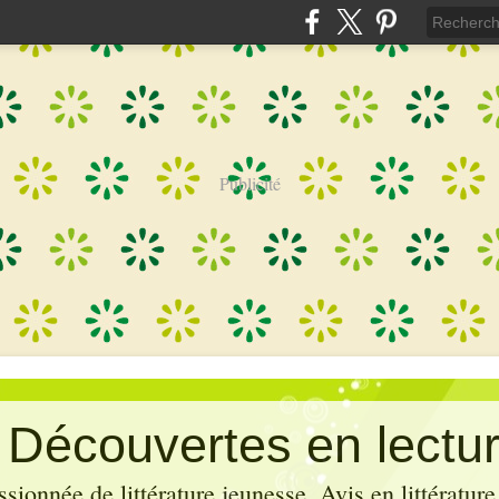
Publicité
: Découvertes en lectu
sionnée de littérature jeunesse. Avis en littérature