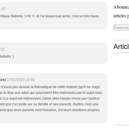
Abonnez-
1:07
articles 
ritique Babelio :)<br /> Je l'ai beaucoup aimé, c'est un très beau
Artic
:13
Babelio ;)
ire)
17/01/2023 16:59
e n'aurai pas deviné la thématique de cette histoire (qu'il ne s'agit
e le dise aux ados qui pourraient être intéressés par le sujet mais
) Le sujet est intéressant, j'aime bien l'angle choisi par l'autrice
rd que l'on porte sur sa famille et ses parents. Parfois c'est une
nts que leurs parents sont humains, ont leurs émotions propres