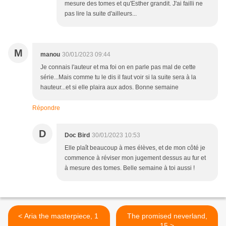
mesure des tomes et qu'Esther grandit. J'ai failli ne
pas lire la suite d'ailleurs...
M
manou
30/01/2023 09:44
Je connais l'auteur et ma foi on en parle pas mal de cette
série...Mais comme tu le dis il faut voir si la suite sera à la
hauteur...et si elle plaira aux ados. Bonne semaine
Répondre
D
Doc Bird
30/01/2023 10:53
Elle plaît beaucoup à mes élèves, et de mon côté je
commence à réviser mon jugement dessus au fur et
à mesure des tomes. Belle semaine à toi aussi !
< Aria the masterpiece, 1
The promised neverland,
15 >