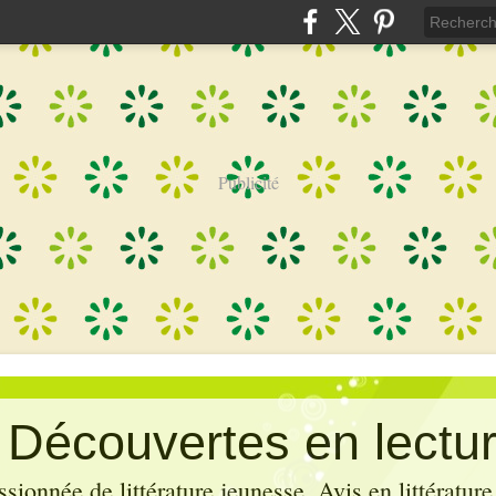
Publicité
: Découvertes en lectu
sionnée de littérature jeunesse. Avis en littérature