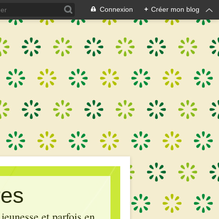
Connexion
+
Créer mon blog
res
 jeunesse et parfois en