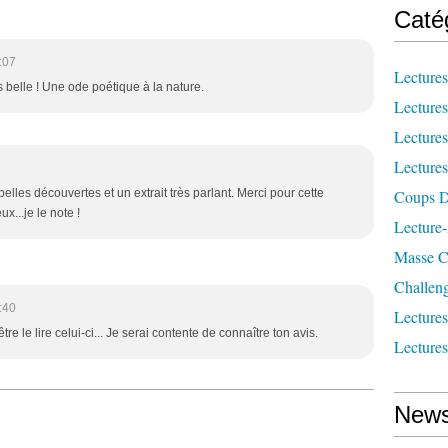
Caté
:07
Lecture
ès belle ! Une ode poétique à la nature.
Lecture
Lecture
Lecture
lles découvertes et un extrait très parlant. Merci pour cette
Coups D
x...je le note !
Lecture
Masse Cr
Challen
:40
Lecture
re le lire celui-ci... Je serai contente de connaître ton avis.
Lecture
News