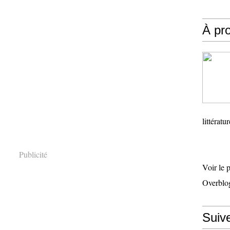
À pr
littératu
Publicité
Voir le 
Overblo
Suiv