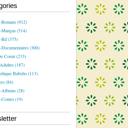
gories
s-Romans
(912)
s-Mangas
(514)
s-Bd
(375)
s-Documentaires
(300)
e Coeur
(233)
-Adultes
(187)
itique Babelio
(113)
ges
(84)
s-Albums
(28)
s-Contes
(19)
letter