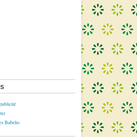
s
publicité
ter
es Babelio