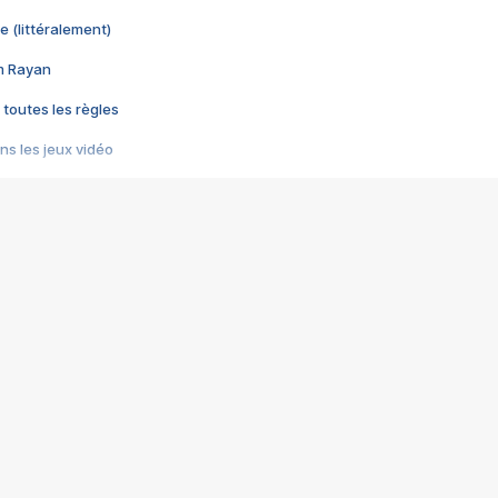
e (littéralement)
im Rayan
 toutes les règles
s les jeux vidéo
us choquant de Rockstar ? - Le scandale BULLY
e plus moche de Steam
du RÊVE tourne au CAUCHEMAR
pendant 8 heures
it… à tort
umiliés par un jeu vidéo
ire - Final Fantasy 8
ti un empire - Age of Empires