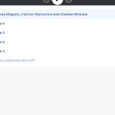
bey Maguire, c'est lui ! Rencontre avec Damien Witecka
e 6
e 5
e 4
e 3
s créatrices de la VF !
e 2
e 1
e Mektoub My Love arrive enfin ! Rencontre avec Shaïn Boumedine et Sal
i : après Toni en famille
elle réalise le bouleversant Dites lui que je l'aime