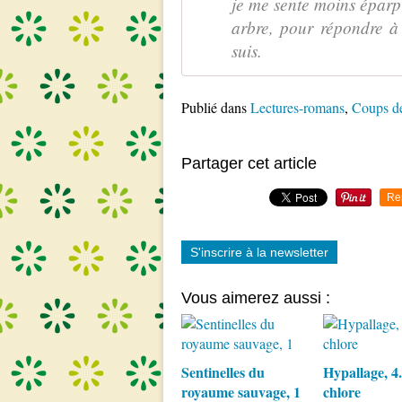
je me sente moins éparp
arbre, pour répondre à
suis.
Publié dans
Lectures-romans
,
Coups d
Partager cet article
Re
S'inscrire à la newsletter
Vous aimerez aussi :
Sentinelles du
Hypallage, 4
royaume sauvage, 1
chlore