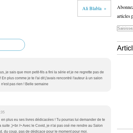
Abonnez-
Ali Blabla
articles 
Artic
s, je sais que mon petit-fils a fini la série et je ne regrette pas de
 ! En plus comme je te l'ai dit j'avais rencontré l'auteur à un salon
e n'est pas rien ! Belle semaine
:35
eu en plus eu ses livres dédicacées ! Tu pourras lui demander de te
 la suite ;)<br /> Avec le Covid, je n'ai pas osé me rendre au Salon
d, du coup, pas de dédicace pour le moment pour moi.