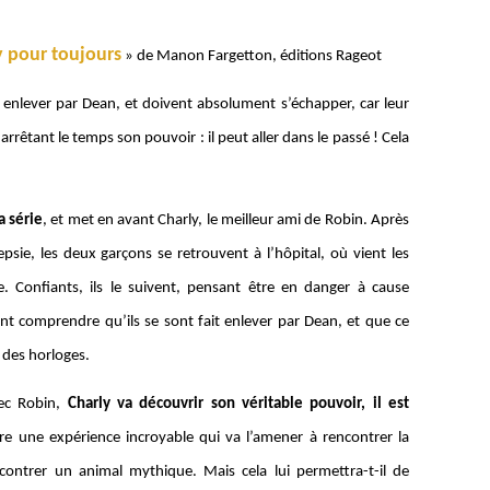
y pour toujours
» de Manon Fargetton, éditions Rageot
 enlever par Dean, et doivent absolument s’échapper, car leur
arrêtant le temps son pouvoir : il peut aller dans le passé ! Cela
a série
, et met en avant Charly, le meilleur ami de Robin. Après
epsie, les deux garçons se retrouvent à l’hôpital, où vient les
e. Confiants, ils le suivent, pensant être en danger à cause
ent comprendre qu’ils se sont fait enlever par Dean, et que ce
s des horloges.
vec Robin,
Charly va découvrir son véritable pouvoir, il est
faire une expérience incroyable qui va l’amener à rencontrer la
ontrer un animal mythique. Mais cela lui permettra-t-il de