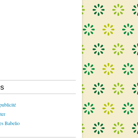
s
publicité
ter
es Babelio