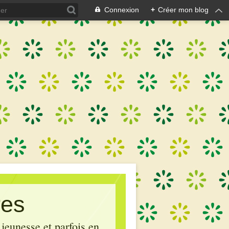
Connexion
+
Créer mon blog
res
 jeunesse et parfois en