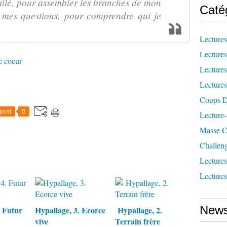
illé, pour assembler les branches de mon
Caté
 mes questions, pour comprendre qui je
Lecture
Lecture
e coeur
Lecture
Lecture
Coups D
post
0
Lecture
Masse Cr
Challen
Lecture
Lecture
News
. Futur
Hypallage, 3. Ecorce
Hypallage, 2.
vive
Terrain frère