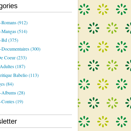
gories
s-Romans
(912)
s-Mangas
(514)
s-Bd
(375)
s-Documentaires
(300)
e Coeur
(233)
-Adultes
(187)
itique Babelio
(113)
ges
(84)
s-Albums
(28)
s-Contes
(19)
letter