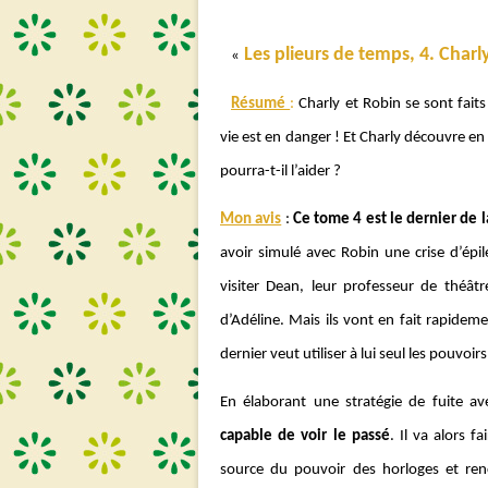
Les plieurs de temps, 4. Charl
«
Résumé
:
Charly et Robin se sont faits
vie est en danger ! Et Charly découvre en 
pourra-t-il l’aider ?
Mon avis
:
Ce tome 4 est le dernier de l
avoir simulé avec Robin une crise d’épil
visiter Dean, leur professeur de théâtr
d’Adéline. Mais ils vont en fait rapidem
dernier veut utiliser à lui seul les pouvoir
En élaborant une stratégie de fuite a
capable de voir le passé
. Il va alors 
source du pouvoir des horloges et renc