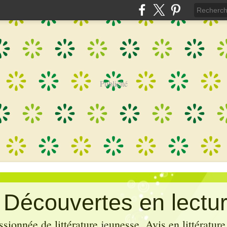
Publicité
: Découvertes en lectu
sionnée de littérature jeunesse. Avis en littérature