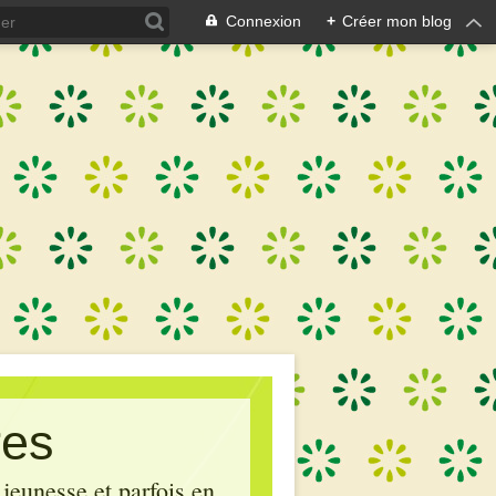
Connexion
+
Créer mon blog
res
 jeunesse et parfois en