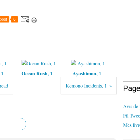
post
0
 1
Ocean Rush, 1
Ayashimon, 1
head
Kemono Incidents, 1
Page
Avis de 
Fil Twee
Mes livr