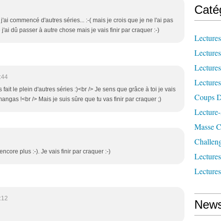
Caté
'ai commencé d'autres séries... :-( mais je crois que je ne l'ai pas
j'ai dû passer à autre chose mais je vais finir par craquer :-)
Lecture
Lecture
Lecture
:44
Lecture
fait le plein d'autres séries :)<br /> Je sens que grâce à toi je vais
Coups D
ngas !<br /> Mais je suis sûre que tu vas finir par craquer ;)
Lecture
Masse Cr
Challen
 encore plus :-). Je vais finir par craquer :-)
Lecture
Lecture
:12
News