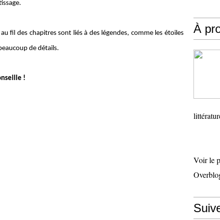
tissage.
À pr
au fil des chapitres sont liés à des légendes, comme les étoiles
 beaucoup de détails.
nseille !
littératu
Voir le 
Overblo
Suiv