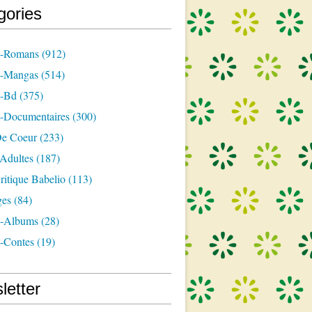
gories
s-Romans
(912)
s-Mangas
(514)
s-Bd
(375)
s-Documentaires
(300)
e Coeur
(233)
-Adultes
(187)
itique Babelio
(113)
ges
(84)
s-Albums
(28)
s-Contes
(19)
letter