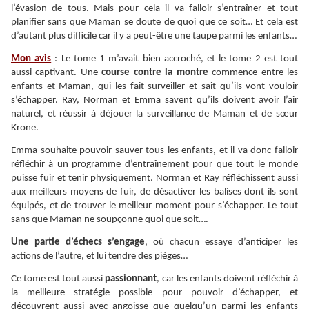
l’évasion de tous. Mais pour cela il va falloir s’entraîner et tout
planifier sans que Maman se doute de quoi que ce soit… Et cela est
d’autant plus difficile car il y a peut-être une taupe parmi les enfants…
Mon avis
: Le tome 1 m’avait bien accroché, et le tome 2 est tout
aussi captivant. Une
course contre la montre
commence entre les
enfants et Maman, qui les fait surveiller et sait qu’ils vont vouloir
s’échapper. Ray, Norman et Emma savent qu’ils doivent avoir l’air
naturel, et réussir à déjouer la surveillance de Maman et de sœur
Krone.
Emma souhaite pouvoir sauver tous les enfants, et il va donc falloir
réfléchir à un programme d’entraînement pour que tout le monde
puisse fuir et tenir physiquement. Norman et Ray réfléchissent aussi
aux meilleurs moyens de fuir, de désactiver les balises dont ils sont
équipés, et de trouver le meilleur moment pour s’échapper. Le tout
sans que Maman ne soupçonne quoi que soit….
Une partie d’échecs s’engage
, où chacun essaye d’anticiper les
actions de l’autre, et lui tendre des pièges…
Ce tome est tout aussi
passionnant
, car les enfants doivent réfléchir à
la meilleure stratégie possible pour pouvoir d’échapper, et
découvrent aussi avec angoisse que quelqu’un parmi les enfants