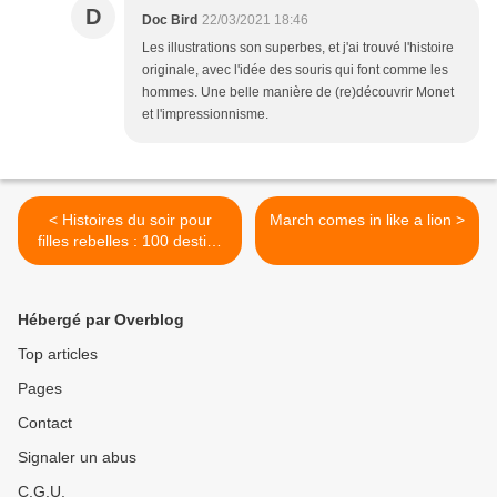
D
Doc Bird
22/03/2021 18:46
Les illustrations son superbes, et j'ai trouvé l'histoire
originale, avec l'idée des souris qui font comme les
hommes. Une belle manière de (re)découvrir Monet
et l'impressionnisme.
< Histoires du soir pour
March comes in like a lion >
filles rebelles : 100 destins
de femmes extraordinaires
Hébergé par Overblog
Top articles
Pages
Contact
Signaler un abus
C.G.U.