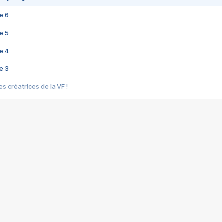
e 6
e 5
e 4
e 3
s créatrices de la VF !
e 2
e 1
e Mektoub My Love arrive enfin ! Rencontre avec Shaïn Boumedine et Sal
i : après Toni en famille
elle réalise le bouleversant Dites lui que je l'aime
ais ! Rencontre autour de Vie privée de Rebecca Zlotowski
 de Marguerite, Grave... Rencontre avec Ella Rumpf