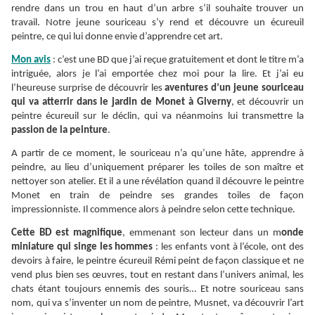
rendre dans un trou en haut d’un arbre s’il souhaite trouver un
travail. Notre jeune souriceau s’y rend et découvre un écureuil
peintre, ce qui lui donne envie d’apprendre cet art.
Mon avis
: c’est une BD que j’ai reçue gratuitement et dont le titre m’a
intriguée, alors je l’ai emportée chez moi pour la lire. Et j’ai eu
l’heureuse surprise de découvrir les
aventures d’un jeune souriceau
qui va atterrir dans le jardin de Monet à Giverny
, et découvrir un
peintre écureuil sur le déclin, qui va néanmoins lui transmettre la
passion de la peinture
.
A partir de ce moment, le souriceau n’a qu’une hâte, apprendre à
peindre, au lieu d’uniquement préparer les toiles de son maître et
nettoyer son atelier. Et il a une révélation quand il découvre le peintre
Monet en train de peindre ses grandes toiles de façon
impressionniste. Il commence alors à peindre selon cette technique.
Cette BD est magnifique
, emmenant son lecteur dans un m
onde
miniature qui singe les hommes
: les enfants vont à l’école, ont des
devoirs à faire, le peintre écureuil Rémi peint de façon classique et ne
vend plus bien ses œuvres, tout en restant dans l’univers animal, les
chats étant toujours ennemis des souris… Et notre souriceau sans
nom, qui va s’inventer un nom de peintre, Musnet, va découvrir l’art