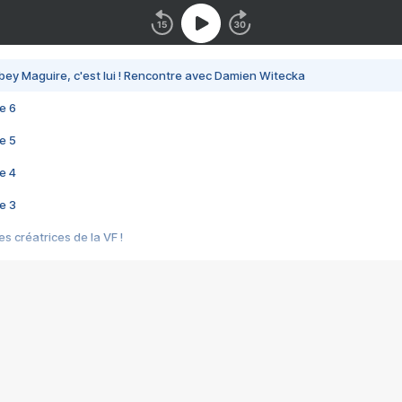
bey Maguire, c'est lui ! Rencontre avec Damien Witecka
e 6
e 5
e 4
e 3
s créatrices de la VF !
e 2
e 1
e Mektoub My Love arrive enfin ! Rencontre avec Shaïn Boumedine et Sal
i : après Toni en famille
elle réalise le bouleversant Dites lui que je l'aime