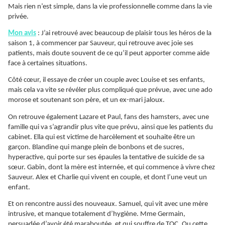
Mais rien n’est simple, dans la vie professionnelle comme dans la vie
privée.
Mon avis
: J’ai retrouvé avec beaucoup de plaisir tous les héros de la
saison 1, à commencer par Sauveur, qui retrouve avec joie ses
patients, mais doute souvent de ce qu’il peut apporter comme aide
face à certaines situations.
Côté cœur, il essaye de créer un couple avec Louise et ses enfants,
mais cela va vite se révéler plus compliqué que prévue, avec une ado
morose et soutenant son père, et un ex-mari jaloux.
On retrouve également Lazare et Paul, fans des hamsters, avec une
famille qui va s’agrandir plus vite que prévu, ainsi que les patients du
cabinet. Ella qui est victime de harcèlement et souhaite être un
garçon. Blandine qui mange plein de bonbons et de sucres,
hyperactive, qui porte sur ses épaules la tentative de suicide de sa
sœur. Gabin, dont la mère est internée, et qui commence à vivre chez
Sauveur. Alex et Charlie qui vivent en couple, et dont l’une veut un
enfant.
Et on rencontre aussi des nouveaux. Samuel, qui vit avec une mère
intrusive, et manque totalement d’hygiène. Mme Germain,
persuadée d’avoir été maraboutée, et qui souffre de TOC. Ou cette