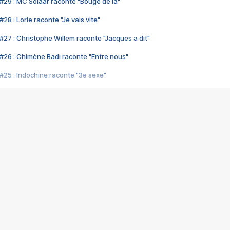
#29 : MC Solaar raconte "Bouge de là"
28 : Lorie raconte "Je vais vite"
#27 : Christophe Willem raconte "Jacques a dit"
#26 : Chimène Badi raconte "Entre nous"
#25 : Indochine raconte "3e sexe"
#24 : Zaho raconte "C'est chelou"
#23 : Patrick Bruel raconte "Au café des délices"
#22 : Kyo raconte "Le chemin"
#21 : Nolwenn Leroy raconte "Cassé"
#20 : Patrick Hernandez raconte "Born to be alive"
#19 : Lorie raconte "Près de moi"
#18 : Michael Jones raconte "A nos actes manqués" (avec Jean-Jacque
#17 : Khaled raconte "Aïcha"