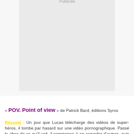
Publicité
POV. Point of view
«
» de Patrick Bard, éditions Syros
Résumé
: Un jour que Lucas télécharge des vidéos de super-
héros, il tombe par hasard sur une vidéo pornographique. Passé
le choc de ce qu’il voit, il commence à en regarder d’autres, puis