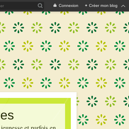
Connexion
+
Créer mon blog
res
 jeunesse et parfois en