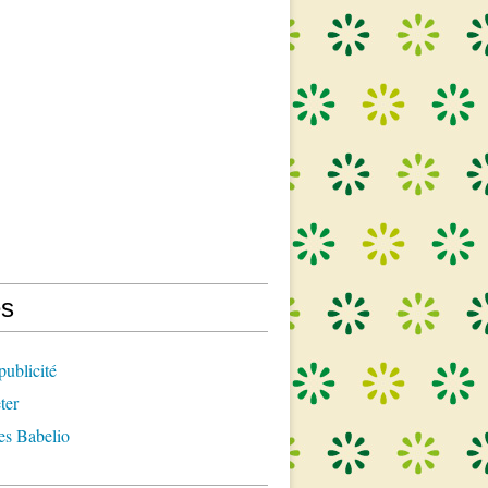
s
publicité
ter
es Babelio