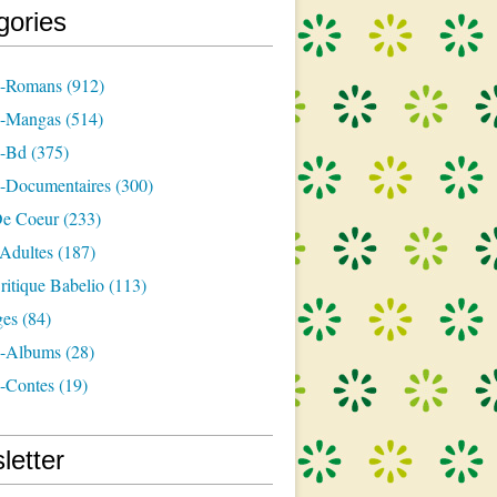
gories
s-Romans
(912)
s-Mangas
(514)
s-Bd
(375)
s-Documentaires
(300)
e Coeur
(233)
-Adultes
(187)
itique Babelio
(113)
ges
(84)
s-Albums
(28)
s-Contes
(19)
letter