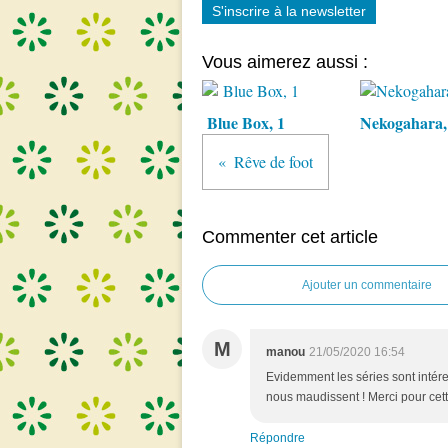
S'inscrire à la newsletter
Vous aimerez aussi :
Blue Box, 1
Nekogahara,
Rêve de foot
Commenter cet article
Ajouter un commentaire
M
manou
21/05/2020 16:54
Evidemment les séries sont intére
nous maudissent ! Merci pour cett
Répondre