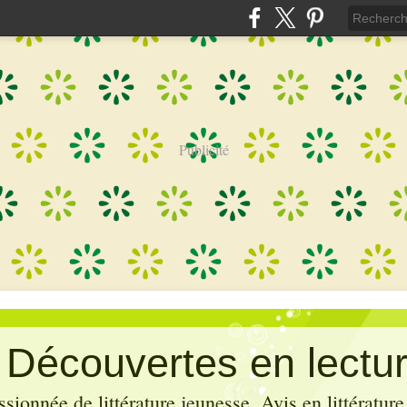
Publicité
: Découvertes en lectu
sionnée de littérature jeunesse. Avis en littérature