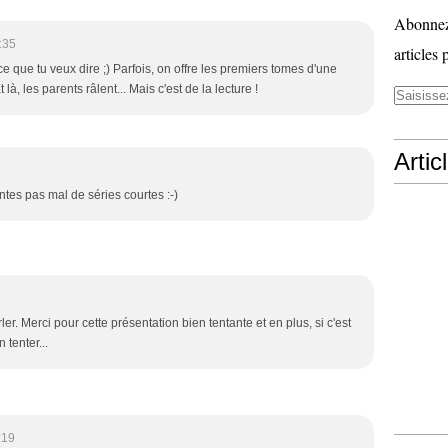
Abonnez-
:35
articles 
t ce que tu veux dire ;) Parfois, on offre les premiers tomes d'une
t là, les parents râlent... Mais c'est de la lecture !
Artic
ntes pas mal de séries courtes :-)
er. Merci pour cette présentation bien tentante et en plus, si c'est
 tenter...
:19