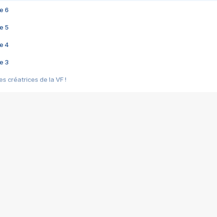
e 6
e 5
e 4
e 3
s créatrices de la VF !
e 2
e 1
e Mektoub My Love arrive enfin ! Rencontre avec Shaïn Boumedine et Sal
i : après Toni en famille
elle réalise le bouleversant Dites lui que je l'aime
ais ! Rencontre autour de Vie privée de Rebecca Zlotowski
 de Marguerite, Grave... Rencontre avec Ella Rumpf