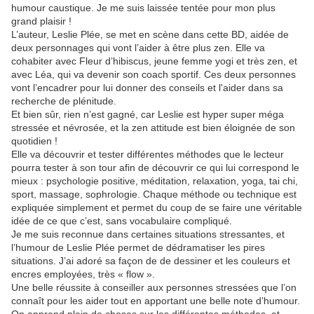
humour caustique. Je me suis laissée tentée pour mon plus
grand plaisir !
L’auteur, Leslie Plée, se met en scène dans cette BD, aidée de
deux personnages qui vont l’aider à être plus zen. Elle va
cohabiter avec Fleur d’hibiscus, jeune femme yogi et très zen, et
avec Léa, qui va devenir son coach sportif. Ces deux personnes
vont l’encadrer pour lui donner des conseils et l'aider dans sa
recherche de plénitude.
Et bien sûr, rien n’est gagné, car Leslie est hyper super méga
stressée et névrosée, et la zen attitude est bien éloignée de son
quotidien !
Elle va découvrir et tester différentes méthodes que le lecteur
pourra tester à son tour afin de découvrir ce qui lui correspond le
mieux : psychologie positive, méditation, relaxation, yoga, tai chi,
sport, massage, sophrologie. Chaque méthode ou technique est
expliquée simplement et permet du coup de se faire une véritable
idée de ce que c’est, sans vocabulaire compliqué.
Je me suis reconnue dans certaines situations stressantes, et
l’humour de Leslie Plée permet de dédramatiser les pires
situations. J’ai adoré sa façon de de dessiner et les couleurs et
encres employées, très « flow ».
Une belle réussite à conseiller aux personnes stressées que l’on
connaît pour les aider tout en apportant une belle note d’humour.