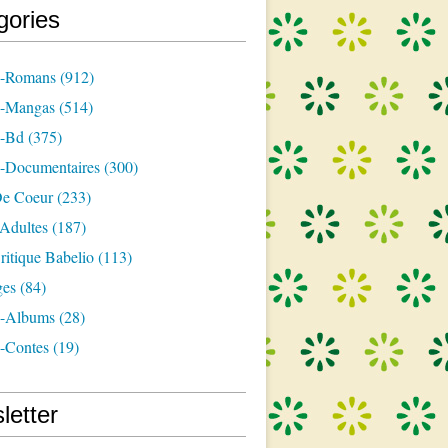
gories
s-Romans
(912)
s-Mangas
(514)
s-Bd
(375)
s-Documentaires
(300)
e Coeur
(233)
-Adultes
(187)
itique Babelio
(113)
ges
(84)
s-Albums
(28)
s-Contes
(19)
letter