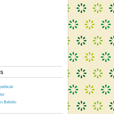
s
publicité
ter
es Babelio