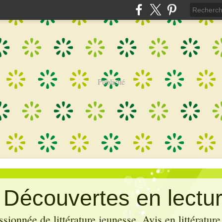
Publicité
: Découvertes en lectu
sionnée de littérature jeunesse. Avis en littérature