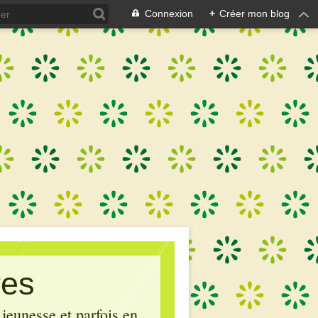
Connexion
+
Créer mon blog
res
 jeunesse et parfois en