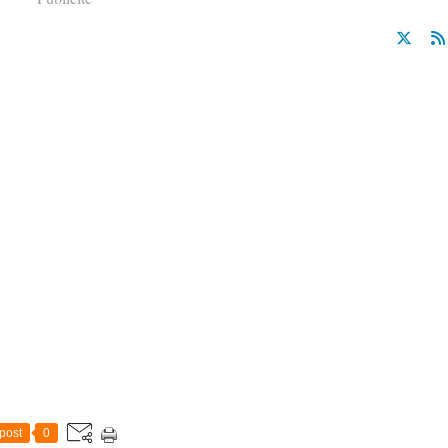
post
0