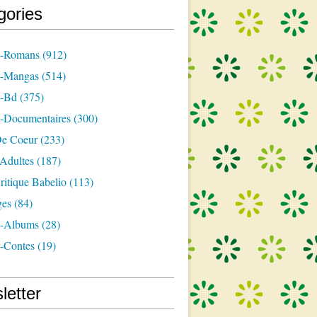
gories
s-Romans
(912)
s-Mangas
(514)
s-Bd
(375)
s-Documentaires
(300)
e Coeur
(233)
-Adultes
(187)
itique Babelio
(113)
ges
(84)
s-Albums
(28)
s-Contes
(19)
letter