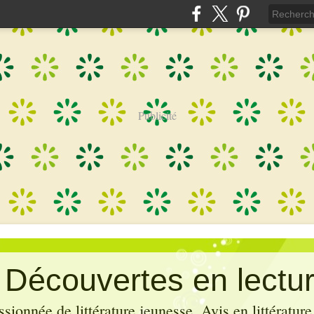
Publicité
: Découvertes en lectu
sionnée de littérature jeunesse. Avis en littérature