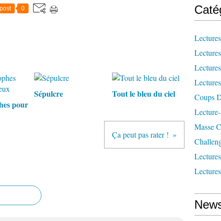
Caté
post
0
Lecture
Lecture
Lecture
Lecture
Sépulcre
Tout le bleu du ciel
Coups D
hes pour
Lecture
Masse Cr
Ça peut pas rater !
Challen
Lecture
Lecture
News