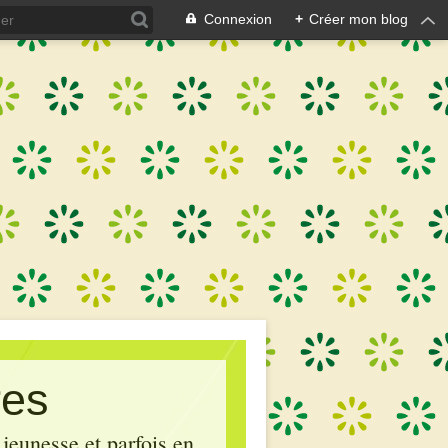
Connexion
+
Créer mon blog
res
 jeunesse et parfois en