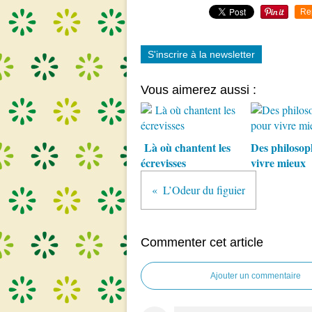
Re
S'inscrire à la newsletter
Vous aimerez aussi :
Là où chantent les
Des philosop
écrevisses
vivre mieux
L’Odeur du figuier
Commenter cet article
Ajouter un commentaire