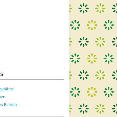
s
publicité
ter
es Babelio