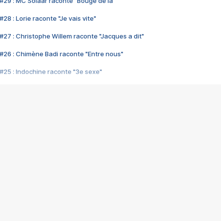
#29 : MC Solaar raconte "Bouge de là"
28 : Lorie raconte "Je vais vite"
#27 : Christophe Willem raconte "Jacques a dit"
#26 : Chimène Badi raconte "Entre nous"
#25 : Indochine raconte "3e sexe"
#24 : Zaho raconte "C'est chelou"
#23 : Patrick Bruel raconte "Au café des délices"
#22 : Kyo raconte "Le chemin"
#21 : Nolwenn Leroy raconte "Cassé"
#20 : Patrick Hernandez raconte "Born to be alive"
#19 : Lorie raconte "Près de moi"
#18 : Michael Jones raconte "A nos actes manqués" (avec Jean-Jacque
#17 : Khaled raconte "Aïcha"