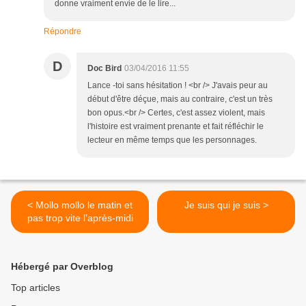
donne vraiment envie de le lire...
Répondre
D
Doc Bird
03/04/2016 11:55
Lance -toi sans hésitation ! <br /> J'avais peur au
début d'être déçue, mais au contraire, c'est un très
bon opus.<br /> Certes, c'est assez violent, mais
l'histoire est vraiment prenante et fait réfléchir le
lecteur en même temps que les personnages.
< Mollo mollo le matin et
Je suis qui je suis >
pas trop vite l’après-midi
Hébergé par Overblog
Top articles