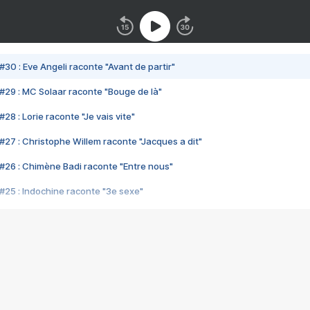
#30 : Eve Angeli raconte "Avant de partir"
#29 : MC Solaar raconte "Bouge de là"
28 : Lorie raconte "Je vais vite"
#27 : Christophe Willem raconte "Jacques a dit"
#26 : Chimène Badi raconte "Entre nous"
#25 : Indochine raconte "3e sexe"
#24 : Zaho raconte "C'est chelou"
#23 : Patrick Bruel raconte "Au café des délices"
#22 : Kyo raconte "Le chemin"
#21 : Nolwenn Leroy raconte "Cassé"