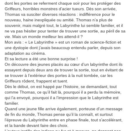
dont les portes se referment chaque soir pour les protéger des
Griffeurs, horribles monstres d’acier tueurs. Dès son arrivée,
Thomas va susciter diverses réactions : indifférence pour le
nouveau, haine inexpliquée ou amitié. Thomas n’a plus de
souvenir, mais malgré tout, le Labyrinthe lui semble familier, et il
ne va pas hésiter pour tenter de trouver une sortie, au péril de sa
vie. Mais un monde meilleur les attend-il ?
Mon avis : « Le Labyrinthe » est un roman de science-fiction et
une dystopie dont j’avais beaucoup entendu parler, depuis son
adaptation au cinéma.
Et sa lecture a été une bonne surprise !
On découvre des jeunes placés au cœur d’un labyrinthe dont ils
essayent depuis deux ans de trouver la sortie, tout en évitant de
se trouver à l’extérieur des portes à la nuit tombée, car les
Griffeurs rôdent, frappent et tuent.
Dès le début, on est happé par l’histoire, se demandant, tout
comme Thomas, ce qu’il fait là, pourquoi il a perdu la mémoire,
qui l’a envoyé, pourquoi il a l’impression que le Labyrinthe est
familier.
Quand une jeune fille arrive également, porteuse d’un message
de fin du monde, Thomas pense qu’il la connaît, et surtout
l’épreuve du Labyrinthe entre en phase finale, tout s’accélérant,
et la bande devant faire des choix.