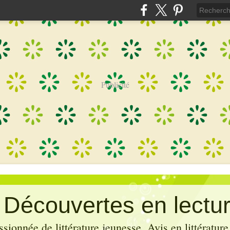
Publicité
: Découvertes en lectu
sionnée de littérature jeunesse. Avis en littérature