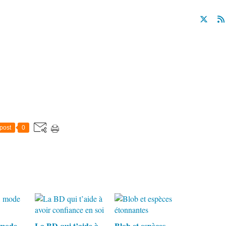
post
0
 mode
La BD qui t’aide à
Blob et espèces