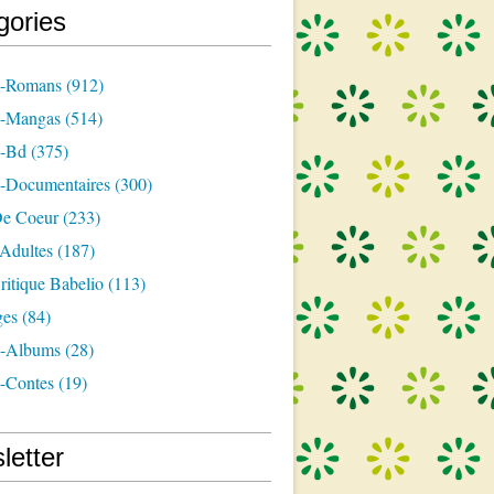
gories
s-Romans
(912)
s-Mangas
(514)
s-Bd
(375)
s-Documentaires
(300)
e Coeur
(233)
-Adultes
(187)
itique Babelio
(113)
ges
(84)
s-Albums
(28)
s-Contes
(19)
letter