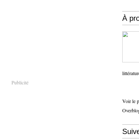
À pr
littératu
Publicité
Voir le 
Overblo
Suiv