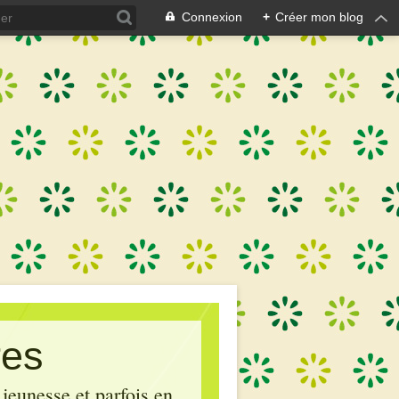
Connexion
+
Créer mon blog
res
 jeunesse et parfois en