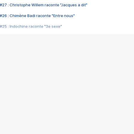
#27 : Christophe Willem raconte "Jacques a dit"
#26 : Chimène Badi raconte "Entre nous"
#25 : Indochine raconte "3e sexe"
#24 : Zaho raconte "C'est chelou"
#23 : Patrick Bruel raconte "Au café des délices"
#22 : Kyo raconte "Le chemin"
#21 : Nolwenn Leroy raconte "Cassé"
#20 : Patrick Hernandez raconte "Born to be alive"
#19 : Lorie raconte "Près de moi"
#18 : Michael Jones raconte "A nos actes manqués" (avec Jean-Jacque
#17 : Khaled raconte "Aïcha"
#16 : Corneille raconte "Parce qu'on vient de loin"